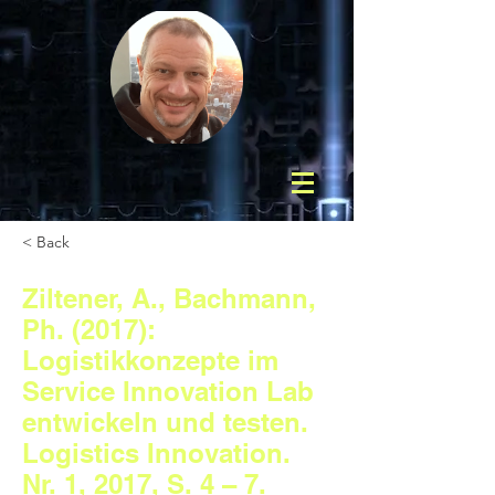
< Back
Ziltener, A., Bachmann,
Ph. (2017):
Logistikkonzepte im
Service Innovation Lab
entwickeln und testen.
Logistics Innovation.
Nr. 1, 2017, S. 4 – 7.