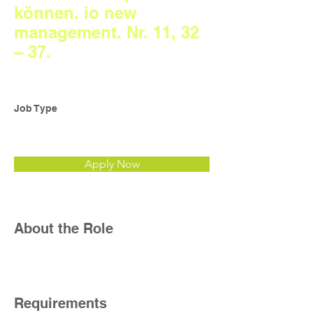
können. io new
management. Nr. 11, 32
– 37.
Job Type
Apply Now
About the Role
Requirements