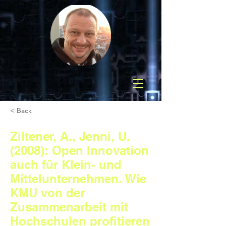
< Back
Ziltener, A., Jenni, U.
(2008): Open Innovation
auch für Klein- und
Mittelunternehmen. Wie
KMU von der
Zusammenarbeit mit
Hochschulen profitieren